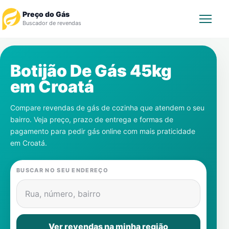
Preço do Gás
Buscador de revendas
Rastrear Pedido
Botijão De Gás 45kg
em
Croatá
Revendedor
Compare revendas de gás de cozinha que atendem o seu
Notícias
bairro. Veja preço, prazo de entrega e formas de
pagamento para pedir gás online com mais praticidade
Cadastre-se
em
Croatá
.
Gás
BUSCAR NO SEU ENDEREÇO
Contatos
Rua, número, bairro
Ver revendas na minha região