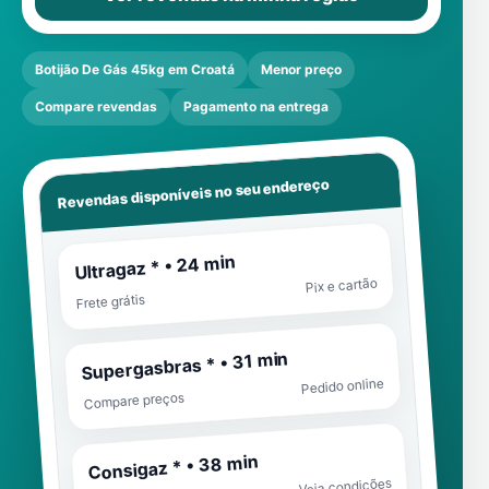
Botijão De Gás 45kg em Croatá
Menor preço
Compare revendas
Pagamento na entrega
Revendas disponíveis no seu endereço
Ultragaz * • 24 min
Pix e cartão
Frete grátis
Supergasbras * • 31 min
Pedido online
Compare preços
Consigaz * • 38 min
Veja condições