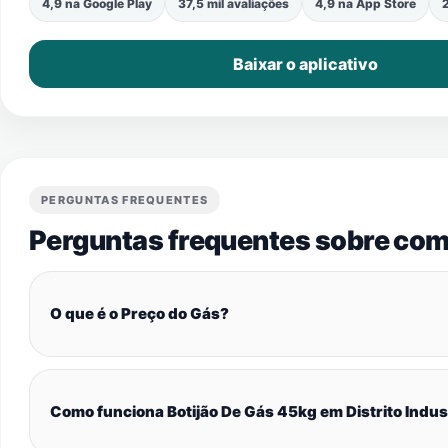
4,9 na Google Play
37,5 mil avaliações
4,9 na App Store
2
Baixar o aplicativo
PERGUNTAS FREQUENTES
Perguntas frequentes sobre com
O que é o Preço do Gás?
Como funciona Botijão De Gás 45kg em Distrito Indus