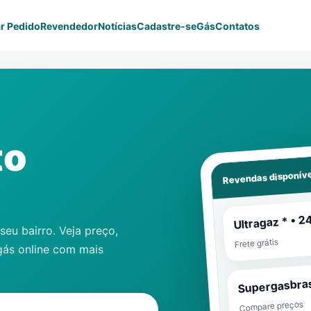
r Pedido
Revendedor
Notícias
Cadastre-se
Gás
Contatos
to
Revendas disponíve
Ultragaz * • 2
eu bairro. Veja preço,
Frete grátis
gás online com mais
Supergasbras
Compare preços