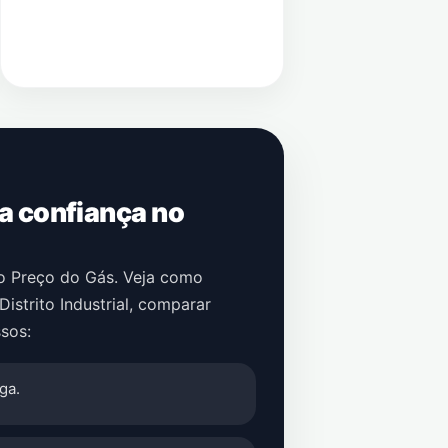
 a confiança no
no Preço do Gás. Veja como
Distrito Industrial
, comparar
sos:
ga.