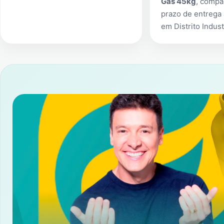
Gás 45kg
, compa
prazo de entrega 
em
Distrito Indust