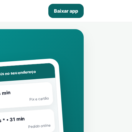
Baixar app
is no seu endereço
4 min
Pix e cartão
 * • 31 min
Pedido online