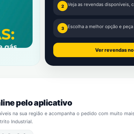
Veja as revendas disponíveis, 
2
Escolha a melhor opção e peça 
3
Ver revendas n
ine pelo aplicativo
níveis na sua região e acompanha o pedido com muito mai
trito Industrial
.