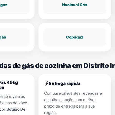
igaz
Nacional Gás
gás
Copagaz
das de gás de cozinha em Distrito I
⚡
Gás 45kg
Entrega rápida
cê
Compare diferentes revendas e
eço e veja as
escolha a opção com melhor
óximas de você.
prazo de entrega para a sua
 por
Botijão De
região.