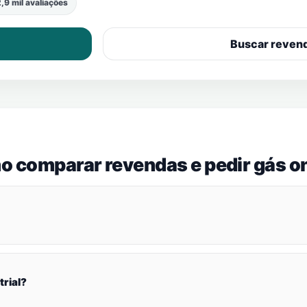
,9 mil avaliações
Buscar reven
o comparar revendas e pedir gás on
trial?