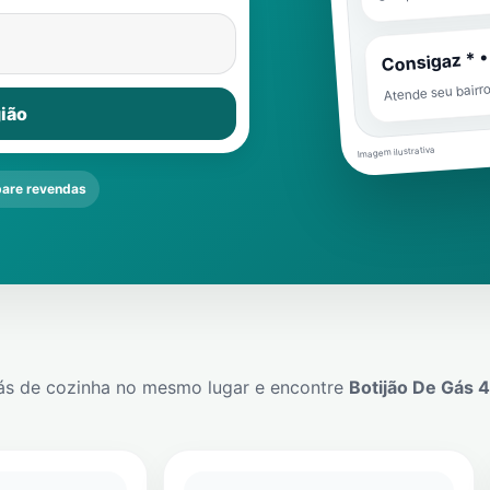
Consigaz * •
Atende seu bairr
ião
Imagem ilustrativa
are revendas
ás de cozinha no mesmo lugar e encontre
Botijão De Gás 