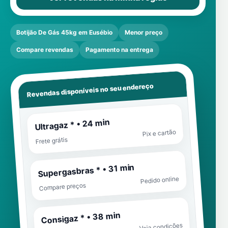
Botijão De Gás 45kg em Eusébio
Menor preço
Compare revendas
Pagamento na entrega
Revendas disponíveis no seu endereço
Ultragaz * • 24 min
Pix e cartão
Frete grátis
Supergasbras * • 31 min
Pedido online
Compare preços
Consigaz * • 38 min
Veja condições