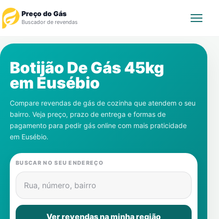
Preço do Gás
Buscador de revendas
Rastrear Pedido
Botijão De Gás 45kg
em
Eusébio
Revendedor
Compare revendas de gás de cozinha que atendem o seu
Notícias
bairro. Veja preço, prazo de entrega e formas de
pagamento para pedir gás online com mais praticidade
Cadastre-se
em
Eusébio
.
Gás
BUSCAR NO SEU ENDEREÇO
Contatos
Rua, número, bairro
Ver revendas na minha região