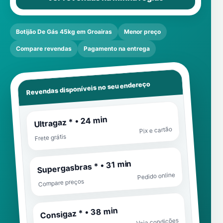
Botijão De Gás 45kg em Groairas
Menor preço
Compare revendas
Pagamento na entrega
Revendas disponíveis no seu endereço
Ultragaz * • 24 min
Pix e cartão
Frete grátis
Supergasbras * • 31 min
Pedido online
Compare preços
Consigaz * • 38 min
Veja condições