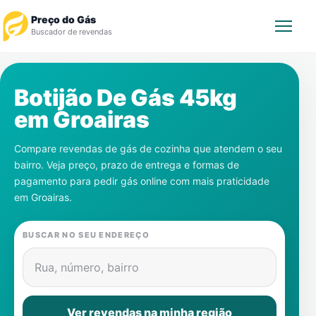
Preço do Gás
Buscador de revendas
Rastrear Pedido
Botijão De Gás 45kg
em
Groairas
Revendedor
Compare revendas de gás de cozinha que atendem o seu
Notícias
bairro. Veja preço, prazo de entrega e formas de
pagamento para pedir gás online com mais praticidade
Cadastre-se
em
Groairas
.
Gás
BUSCAR NO SEU ENDEREÇO
Contatos
Rua, número, bairro
Ver revendas na minha região