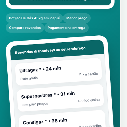
Botijão De Gás 45kg em Icapuí
Menor preço
Compare revendas
Pagamento na entrega
Revendas disponíveis no seu endereço
Ultragaz * • 24 min
Pix e cartão
Frete grátis
Supergasbras * • 31 min
Pedido online
Compare preços
Consigaz * • 38 min
Veja condições