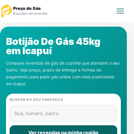
Preço do Gás
Buscador de revendas
Rastrear Pedido
Botijão De Gás 45kg
em
Icapuí
Revendedor
Compare revendas de gás de cozinha que atendem o seu
Notícias
bairro. Veja preço, prazo de entrega e formas de
pagamento para pedir gás online com mais praticidade
Cadastre-se
em
Icapuí
.
Gás
BUSCAR NO SEU ENDEREÇO
Contatos
Rua, número, bairro
Ver revendas na minha região