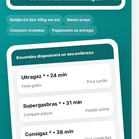
Botijão De Gás 45kg em Icó
Menor preço
Compare revendas
Pagamento na entrega
Revendas disponíveis no seu endereço
Ultragaz * • 24 min
Pix e cartão
Frete grátis
Supergasbras * • 31 min
Pedido online
Compare preços
Consigaz * • 38 min
Veja condições