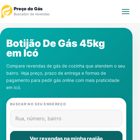
Preço do Gás
Buscador de revendas
Rastrear Pedido
Botijão De Gás 45kg
em
Icó
Revendedor
Compare revendas de gás de cozinha que atendem o seu
Notícias
bairro. Veja preço, prazo de entrega e formas de
pagamento para pedir gás online com mais praticidade
Cadastre-se
em
Icó
.
Gás
BUSCAR NO SEU ENDEREÇO
Contatos
Rua, número, bairro
Ver revendas na minha região