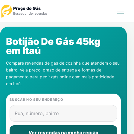
Preço do Gás
Buscador de revendas
Rastrear Pedido
Botijão De Gás 45kg
em
Itaú
Revendedor
Compare revendas de gás de cozinha que atendem o seu
Notícias
bairro. Veja preço, prazo de entrega e formas de
pagamento para pedir gás online com mais praticidade
Cadastre-se
em
Itaú
.
Gás
BUSCAR NO SEU ENDEREÇO
Contatos
Rua, número, bairro
Ver revendas na minha região