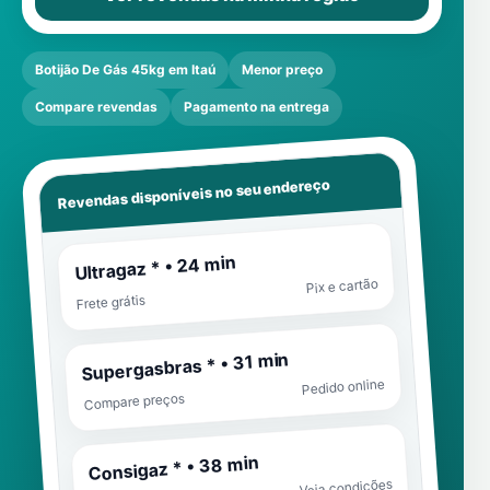
Botijão De Gás 45kg em Itaú
Menor preço
Compare revendas
Pagamento na entrega
Revendas disponíveis no seu endereço
Ultragaz * • 24 min
Pix e cartão
Frete grátis
Supergasbras * • 31 min
Pedido online
Compare preços
Consigaz * • 38 min
Veja condições