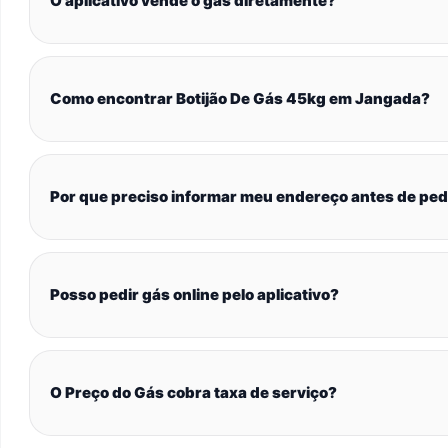
O aplicativo vende o gás diretamente?
Como encontrar Botijão De Gás 45kg em Jangada?
Por que preciso informar meu endereço antes de ped
Posso pedir gás online pelo aplicativo?
O Preço do Gás cobra taxa de serviço?