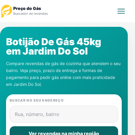
Preço do Gás
Buscador de revendas
Rastrear Pedido
Botijão De Gás 45kg
em
Jardim Do Sol
Revendedor
Compare revendas de gás de cozinha que atendem o seu
Notícias
bairro. Veja preço, prazo de entrega e formas de
pagamento para pedir gás online com mais praticidade
Cadastre-se
em
Jardim Do Sol
.
Gás
BUSCAR NO SEU ENDEREÇO
Contatos
Rua, número, bairro
Ver revendas na minha região