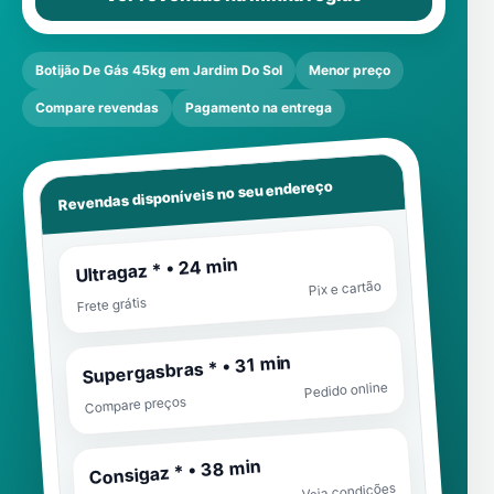
Botijão De Gás 45kg em Jardim Do Sol
Menor preço
Compare revendas
Pagamento na entrega
Revendas disponíveis no seu endereço
Ultragaz * • 24 min
Pix e cartão
Frete grátis
Supergasbras * • 31 min
Pedido online
Compare preços
Consigaz * • 38 min
Veja condições