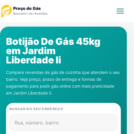
Preço do Gás
Buscador de revendas
Rastrear Pedido
Botijão De Gás 45kg
em
Jardim
Revendedor
Liberdade Ii
Notícias
Compare revendas de gás de cozinha que atendem o seu
bairro. Veja preço, prazo de entrega e formas de
Cadastre-se
pagamento para pedir gás online com mais praticidade
em
Jardim Liberdade Ii
.
Gás
BUSCAR NO SEU ENDEREÇO
Contatos
Rua, número, bairro