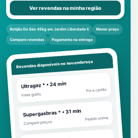
Ver revendas na minha região
Botijão De Gás 45kg em Jardim Liberdade Ii
Menor preço
Compare revendas
Pagamento na entrega
Revendas disponíveis no seu endereço
Ultragaz * • 24 min
Pix e cartão
Frete grátis
Supergasbras * • 31 min
Pedido online
Compare preços