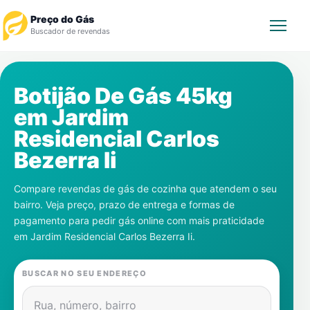
Preço do Gás
Buscador de revendas
Rastrear Pedido
Botijão De Gás 45kg
em
Jardim
Revendedor
Residencial Carlos
Notícias
Bezerra Ii
Cadastre-se
Compare revendas de gás de cozinha que atendem o seu
bairro. Veja preço, prazo de entrega e formas de
Gás
pagamento para pedir gás online com mais praticidade
em
Jardim Residencial Carlos Bezerra Ii
.
Contatos
BUSCAR NO SEU ENDEREÇO
Rua, número, bairro