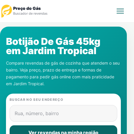
Preço do Gás
Buscador de revendas
Rastrear Pedido
Botijão De Gás 45kg
em
Jardim Tropical
Revendedor
Compare revendas de gás de cozinha que atendem o seu
Notícias
bairro. Veja preço, prazo de entrega e formas de
pagamento para pedir gás online com mais praticidade
Cadastre-se
em
Jardim Tropical
.
Gás
BUSCAR NO SEU ENDEREÇO
Contatos
Rua, número, bairro
Ver revendas na minha região