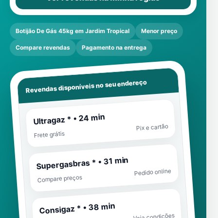
Botijão De Gás 45kg em Jardim Tropical
Menor preço
Compare revendas
Pagamento na entrega
Revendas disponíveis no seu endereço
Ultragaz * • 24 min
Pix e cartão
Frete grátis
Supergasbras * • 31 min
Pedido online
Compare preços
Consigaz * • 38 min
Veja condições