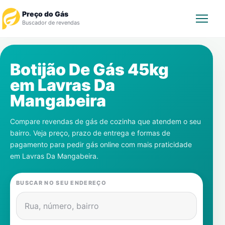
Preço do Gás
Buscador de revendas
Rastrear Pedido
Botijão De Gás 45kg
em
Lavras Da
Revendedor
Mangabeira
Notícias
Compare revendas de gás de cozinha que atendem o seu
bairro. Veja preço, prazo de entrega e formas de
Cadastre-se
pagamento para pedir gás online com mais praticidade
em
Lavras Da Mangabeira
.
Gás
BUSCAR NO SEU ENDEREÇO
Contatos
Rua, número, bairro