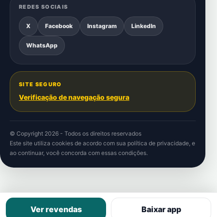
REDES SOCIAIS
X
Facebook
Instagram
LinkedIn
WhatsApp
SITE SEGURO
Verificação de navegação segura
© Copyright 2026 - Todos os direitos reservados
Este site utiliza cookies de acordo com sua
política de privacidade
, e
ao continuar, você concorda com essas condições.
Ver revendas
Baixar app