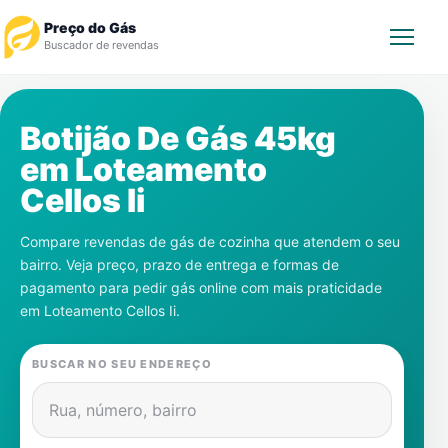
Preço do Gás
Buscador de revendas
Rastrear Pedido
Botijão De Gás 45kg
em
Loteamento
Revendedor
Cellos Ii
Notícias
Compare revendas de gás de cozinha que atendem o seu
bairro. Veja preço, prazo de entrega e formas de
Cadastre-se
pagamento para pedir gás online com mais praticidade
em
Loteamento Cellos Ii
.
Gás
BUSCAR NO SEU ENDEREÇO
Contatos
Rua, número, bairro