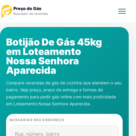
Preço do Gás
Buscador de revendas
Rastrear Pedido
Botijão De Gás 45kg
em
Loteamento
Revendedor
Nossa Senhora
Notícias
Aparecida
Cadastre-se
Compare revendas de gás de cozinha que atendem o seu
bairro. Veja preço, prazo de entrega e formas de
Gás
pagamento para pedir gás online com mais praticidade
em
Loteamento Nossa Senhora Aparecida
.
Contatos
BUSCAR NO SEU ENDEREÇO
Rua, número, bairro