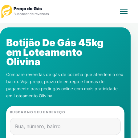
Preço do Gás
Buscador de revendas
Rastrear Pedido
Botijão De Gás 45kg
em
Loteamento
Revendedor
Olivina
Notícias
Compare revendas de gás de cozinha que atendem o seu
bairro. Veja preço, prazo de entrega e formas de
Cadastre-se
pagamento para pedir gás online com mais praticidade
em
Loteamento Olivina
.
Gás
BUSCAR NO SEU ENDEREÇO
Contatos
Rua, número, bairro