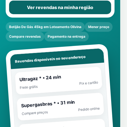
Ver revendas na minha região
Botijão De Gás 45kg em Loteamento Olivina
Menor preço
Compare revendas
Pagamento na entrega
Revendas disponíveis no seu endereço
Ultragaz * • 24 min
Pix e cartão
Frete grátis
Supergasbras * • 31 min
Pedido online
Compare preços