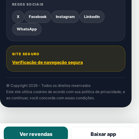
REDES SOCIAIS
X
Facebook
Instagram
LinkedIn
WhatsApp
SITE SEGURO
Verificação de navegação segura
© Copyright 2026 - Todos os direitos reservados
Este site utiliza cookies de acordo com sua
política de privacidade
, e
ao continuar, você concorda com essas condições.
Ver revendas
Baixar app