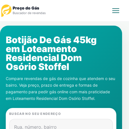
Preço do Gás
Buscador de revendas
Rastrear Pedido
Botijão De Gás 45kg
em
Loteamento
Revendedor
Residencial Dom
Notícias
Osório Stoffel
Cadastre-se
Compare revendas de gás de cozinha que atendem o seu
bairro. Veja preço, prazo de entrega e formas de
Gás
pagamento para pedir gás online com mais praticidade
em
Loteamento Residencial Dom Osório Stoffel
.
Contatos
BUSCAR NO SEU ENDEREÇO
Rua, número, bairro