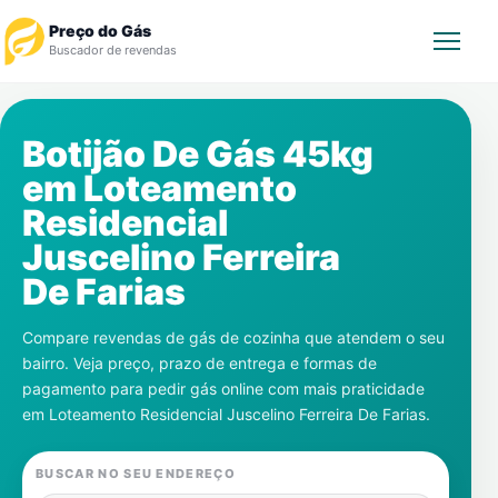
Preço do Gás
Buscador de revendas
Rastrear Pedido
Botijão De Gás 45kg
em
Loteamento
Revendedor
Residencial
Notícias
Juscelino Ferreira
De Farias
Cadastre-se
Compare revendas de gás de cozinha que atendem o seu
Gás
bairro. Veja preço, prazo de entrega e formas de
pagamento para pedir gás online com mais praticidade
Contatos
em
Loteamento Residencial Juscelino Ferreira De Farias
.
BUSCAR NO SEU ENDEREÇO