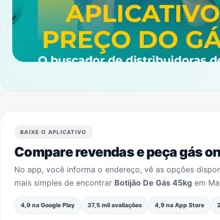
BAIXE O APLICATIVO
Compare revendas e peça gás onl
No app, você informa o endereço, vê as opções dispo
mais simples de encontrar
Botijão De Gás 45kg
em
Ma
4,9 na Google Play
37,5 mil avaliações
4,9 na App Store
2