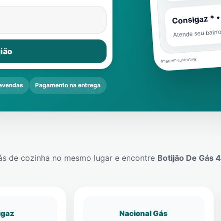
Consigaz * •
Atende seu bairr
ião
Imagem ilustrativa
evendas
Pagamento na entrega
ás de cozinha no mesmo lugar e encontre
Botijão De Gás 
igaz
Nacional Gás