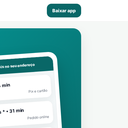
Baixar app
is no seu endereço
4 min
Pix e cartão
 * • 31 min
Pedido online