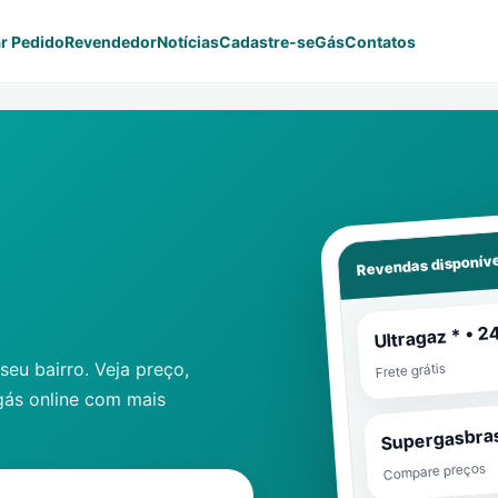
r Pedido
Revendedor
Notícias
Cadastre-se
Gás
Contatos
Revendas disponíve
Ultragaz * • 2
eu bairro. Veja preço,
Frete grátis
gás online com mais
Supergasbras
Compare preços