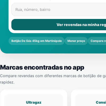
Rua, número, bairro
Ver revendas na minha reg
Botijão De Gás 45kg em Martinópole
Menor preço
Compare r
Marcas encontradas no app
Compare revendas com diferentes marcas de botijão de g
rapidez.
Ultragaz
Cons