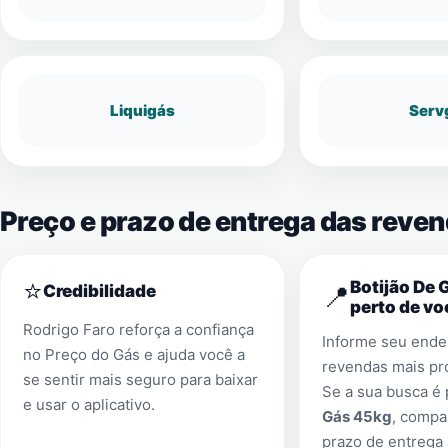
Liquigás
Serv
Preço e prazo de entrega das reve
⭐
Botijão De 
📍
Credibilidade
perto de vo
Rodrigo Faro reforça a confiança
Informe seu ender
no Preço do Gás e ajuda você a
revendas mais pr
se sentir mais seguro para baixar
Se a sua busca é
e usar o aplicativo.
Gás 45kg
, compa
prazo de entrega 