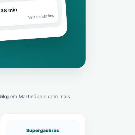
 38 min
Veja condições
o
45kg
em
Martinópole
com mais
Supergasbras