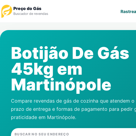
Preço do Gás
Rastrea
Buscador de revendas
Rastrear Pedido
Botijão De Gás
Revendedor
45kg em
Notícias
Martinópole
Cadastre-se
Gás
Compare revendas de gás de cozinha que atendem o s
prazo de entrega e formas de pagamento para pedir 
Contatos
praticidade em
Martinópole
.
BUSCAR NO SEU ENDEREÇO