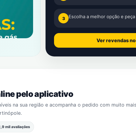
Escolha a melhor opção e peça 
3
Ver revendas n
ine pelo aplicativo
níveis na sua região e acompanha o pedido com muito mai
rtinópole
.
,9 mil avaliações