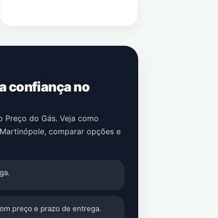
 a confiança no
no Preço do Gás. Veja como
Martinópole
, comparar opções e
ga.
com preço e prazo de entrega.