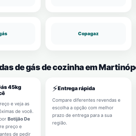
gás
Copagaz
ndas de gás de cozinha em Martinóp
⚡
Gás 45kg
Entrega rápida
cê
Compare diferentes revendas e
eço e veja as
escolha a opção com melhor
óximas de você.
prazo de entrega para a sua
 por
Botijão De
região.
re preço e
antes de pedir