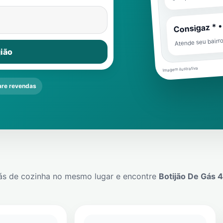
Consigaz * •
Atende seu bairr
ião
Imagem ilustrativa
re revendas
ás de cozinha no mesmo lugar e encontre
Botijão De Gás 