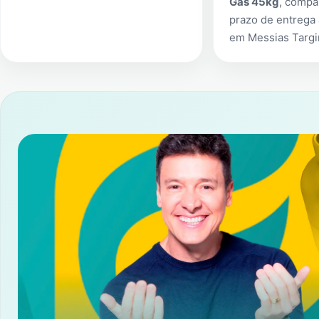
Gás 45kg
, compa
prazo de entrega 
em
Messias Targ