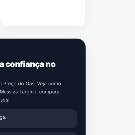
 a confiança no
no Preço do Gás. Veja como
Messias Targino
, comparar
sos:
ga.