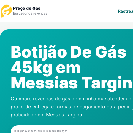
Preço do Gás
Rastrea
Buscador de revendas
Rastrear Pedido
Botijão De Gás
Revendedor
45kg em
Notícias
Messias Targi
Cadastre-se
Gás
Compare revendas de gás de cozinha que atendem o s
prazo de entrega e formas de pagamento para pedir 
Contatos
praticidade em
Messias Targino
.
BUSCAR NO SEU ENDEREÇO