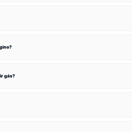
gino?
ir gás?