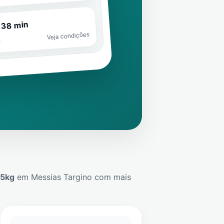
 38 min
Veja condições
o
45kg
em
Messias Targino
com mais