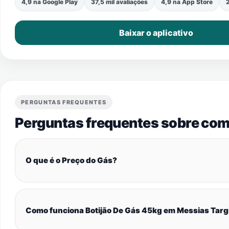
4,9 na Google Play
37,5 mil avaliações
4,9 na App Store
2
Baixar o aplicativo
PERGUNTAS FREQUENTES
Perguntas frequentes sobre com
O que é o Preço do Gás?
Como funciona Botijão De Gás 45kg em Messias Targ