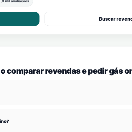
,9 mil avaliações
Buscar reven
o comparar revendas e pedir gás on
ino?