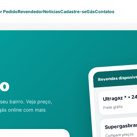
r Pedido
Revendedor
Notícias
Cadastre-se
Gás
Contatos
Revendas disponíve
no
Ultragaz * • 2
eu bairro. Veja preço,
Frete grátis
gás online com mais
Supergasbras
Compare preços