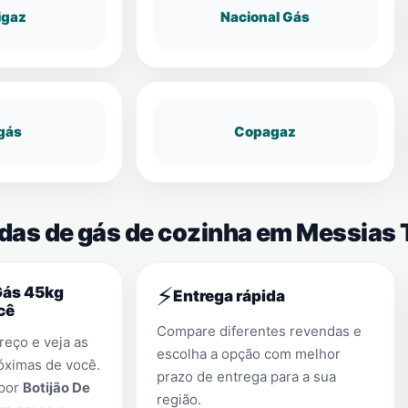
igaz
Nacional Gás
gás
Copagaz
ndas de gás de cozinha em Messias 
⚡
Gás 45kg
Entrega rápida
cê
Compare diferentes revendas e
eço e veja as
escolha a opção com melhor
óximas de você.
prazo de entrega para a sua
 por
Botijão De
região.