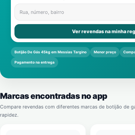
Rua, número, bairro
Ver revendas na minha reg
Botijão De Gás 45kg em Messias Targino
Menor preço
Compa
Pagamento na entrega
Marcas encontradas no app
Compare revendas com diferentes marcas de botijão de g
rapidez.