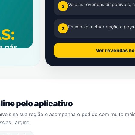
Veja as revendas disponíveis, 
2
Escolha a melhor opção e peça 
3
Ver revendas n
ine pelo aplicativo
níveis na sua região e acompanha o pedido com muito mai
ssias Targino
.