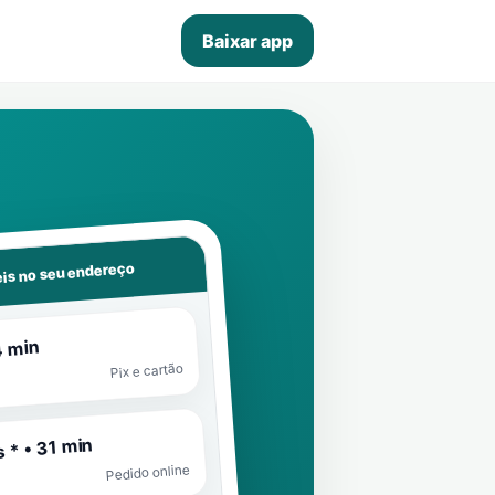
Baixar app
is no seu endereço
4 min
Pix e cartão
 * • 31 min
Pedido online