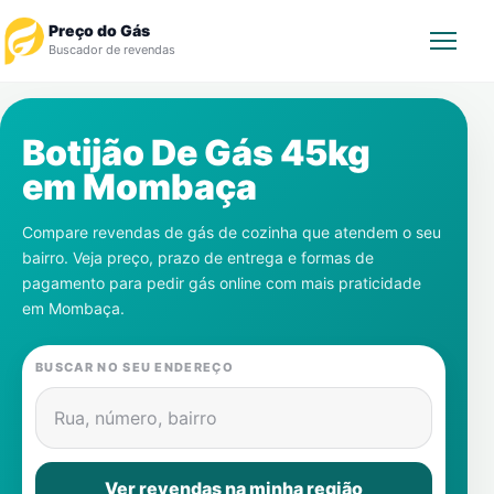
Preço do Gás
Buscador de revendas
Rastrear Pedido
Botijão De Gás 45kg
em
Mombaça
Revendedor
Compare revendas de gás de cozinha que atendem o seu
Notícias
bairro. Veja preço, prazo de entrega e formas de
pagamento para pedir gás online com mais praticidade
Cadastre-se
em
Mombaça
.
Gás
BUSCAR NO SEU ENDEREÇO
Contatos
Rua, número, bairro
Ver revendas na minha região