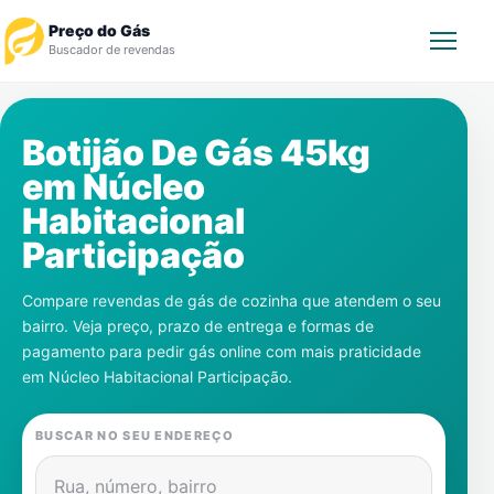
Preço do Gás
Buscador de revendas
Rastrear Pedido
Botijão De Gás 45kg
em
Núcleo
Revendedor
Habitacional
Notícias
Participação
Cadastre-se
Compare revendas de gás de cozinha que atendem o seu
bairro. Veja preço, prazo de entrega e formas de
Gás
pagamento para pedir gás online com mais praticidade
em
Núcleo Habitacional Participação
.
Contatos
BUSCAR NO SEU ENDEREÇO
Rua, número, bairro