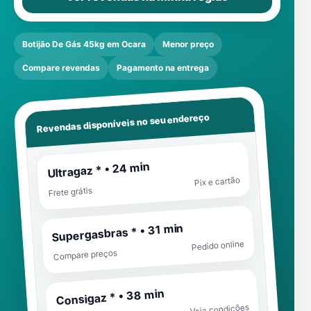
Botijão De Gás 45kg em Ocara
Menor preço
Compare revendas
Pagamento na entrega
Revendas disponíveis no seu endereço
Ultragaz * • 24 min
Pix e cartão
Frete grátis
Supergasbras * • 31 min
Pedido online
Compare preços
Consigaz * • 38 min
Veja condições