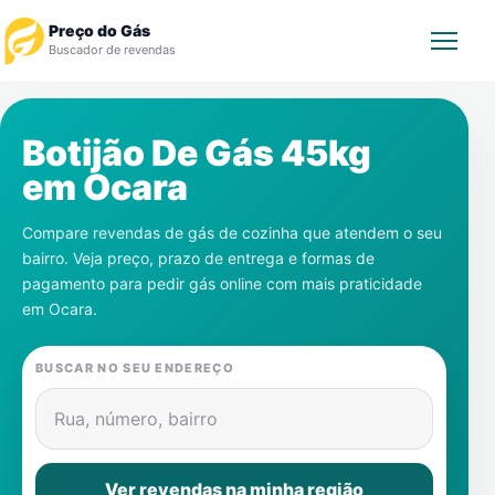
Preço do Gás
Buscador de revendas
Rastrear Pedido
Botijão De Gás 45kg
em
Ocara
Revendedor
Compare revendas de gás de cozinha que atendem o seu
Notícias
bairro. Veja preço, prazo de entrega e formas de
pagamento para pedir gás online com mais praticidade
Cadastre-se
em
Ocara
.
Gás
BUSCAR NO SEU ENDEREÇO
Contatos
Rua, número, bairro
Ver revendas na minha região