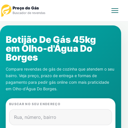
Preço do Gás
Buscador de revendas
Rastrear Pedido
Botijão De Gás 45kg
em
Olho-d'Água Do
Revendedor
Borges
Notícias
Compare revendas de gás de cozinha que atendem o seu
bairro. Veja preço, prazo de entrega e formas de
Cadastre-se
pagamento para pedir gás online com mais praticidade
em
Olho-d'Água Do Borges
.
Gás
BUSCAR NO SEU ENDEREÇO
Contatos
Rua, número, bairro