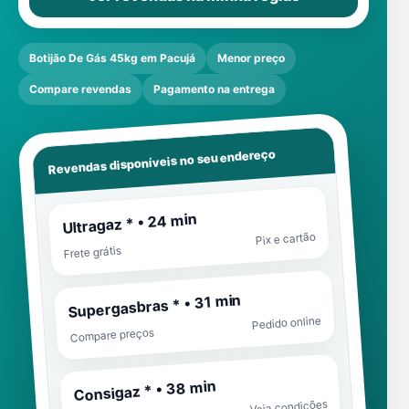
Botijão De Gás 45kg em Pacujá
Menor preço
Compare revendas
Pagamento na entrega
Revendas disponíveis no seu endereço
Ultragaz * • 24 min
Pix e cartão
Frete grátis
Supergasbras * • 31 min
Pedido online
Compare preços
Consigaz * • 38 min
Veja condições