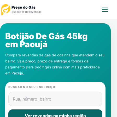
Preço do Gás
Buscador de revendas
Rastrear Pedido
Botijão De Gás 45kg
em
Pacujá
Revendedor
Compare revendas de gás de cozinha que atendem o seu
Notícias
bairro. Veja preço, prazo de entrega e formas de
pagamento para pedir gás online com mais praticidade
Cadastre-se
em
Pacujá
.
Gás
BUSCAR NO SEU ENDEREÇO
Contatos
Rua, número, bairro
Ver revendas na minha região