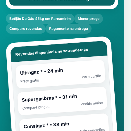
Botijão De Gás 45kg em Parnamirim
Menor preço
Compare revendas
Pagamento na entrega
Revendas disponíveis no seu endereço
Ultragaz * • 24 min
Pix e cartão
Frete grátis
Supergasbras * • 31 min
Pedido online
Compare preços
Consigaz * • 38 min
Veja condições