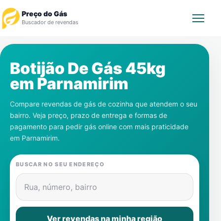
Preço do Gás
Buscador de revendas
Rastrear Pedido
Botijão De Gás 45kg
em
Parnamirim
Revendedor
Compare revendas de gás de cozinha que atendem o seu
Notícias
bairro. Veja preço, prazo de entrega e formas de
pagamento para pedir gás online com mais praticidade
Cadastre-se
em
Parnamirim
.
Gás
BUSCAR NO SEU ENDEREÇO
Contatos
Rua, número, bairro
Ver revendas na minha região