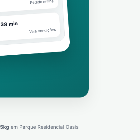
Pedido online
 38 min
Veja condições
o
45kg
em
Parque Residencial Oasis