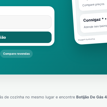
Compare preços
Consigaz * •
Atende seu bairr
ião
Imagem ilustrativa
Compare revendas
ás de cozinha no mesmo lugar e encontre
Botijão De Gás 