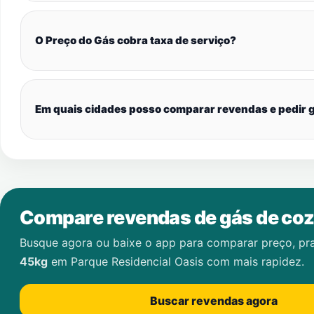
O Preço do Gás cobra taxa de serviço?
Em quais cidades posso comparar revendas e pedir g
Compare revendas de gás de coz
Busque agora ou baixe o app para comparar preço, pr
45kg
em
Parque Residencial Oasis
com mais rapidez.
Buscar revendas agora