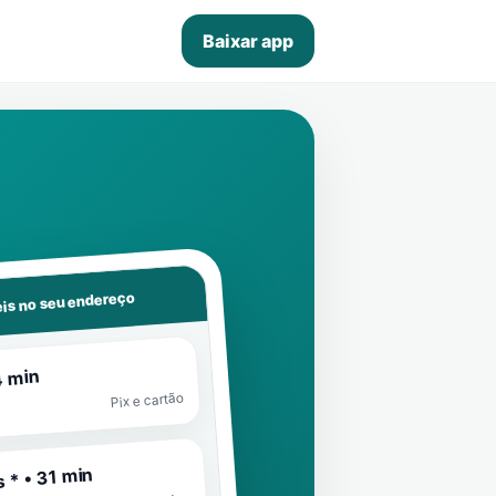
Baixar app
is no seu endereço
4 min
Pix e cartão
 * • 31 min