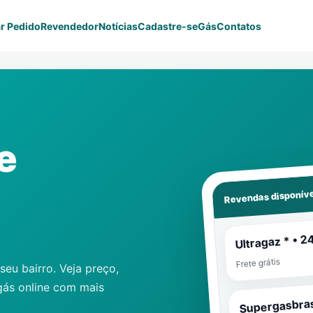
r Pedido
Revendedor
Notícias
Cadastre-se
Gás
Contatos
e
Revendas disponíve
Ultragaz * • 2
Frete grátis
eu bairro. Veja preço,
gás online com mais
Supergasbras