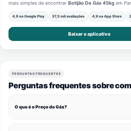
mais simples de encontrar
Botijão De Gás 45kg
em
Par
4,9 na Google Play
37,5 mil avaliações
4,9 na App Store
2
Baixar o aplicativo
PERGUNTAS FREQUENTES
Perguntas frequentes sobre com
O que é o Preço do Gás?