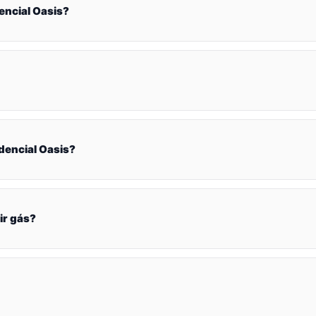
encial Oasis?
dencial Oasis?
ir gás?