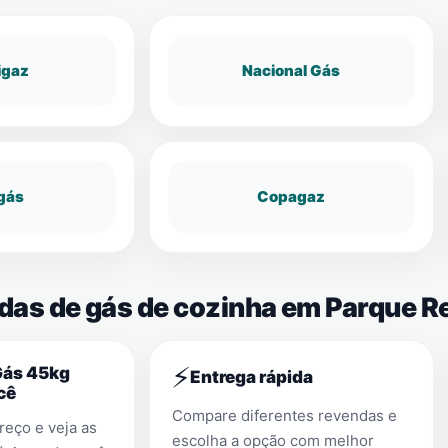
igaz
Nacional Gás
gás
Copagaz
ndas de gás de cozinha em Parque R
⚡
Gás 45kg
Entrega rápida
cê
Compare diferentes revendas e
eço e veja as
escolha a opção com melhor