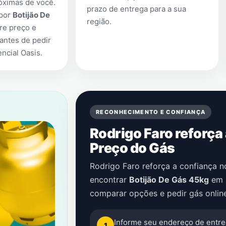
óximas de você.
prazo de entrega para a sua
 por
Botijão De
região.
re preço e
antes de pedir
ncial Oasis
.
RECONHECIMENTO E CONFIANÇA
Rodrigo Faro reforça
Preço do Gás
Rodrigo Faro reforça a confiança 
encontrar
Botijão De Gás 45kg
em
comparar opções e pedir gás onlin
Informe seu endereço de entre
1