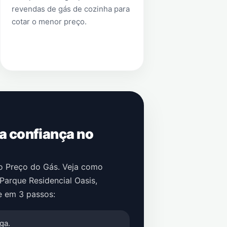
revendas de gás de cozinha para
cotar o menor preço.
 a confiança no
no Preço do Gás. Veja como
Parque Residencial Oasis
,
e em 3 passos:
ga.