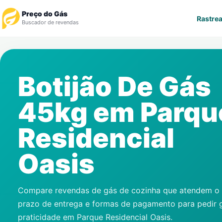
Preço do Gás
Rastrea
Buscador de revendas
Rastrear Pedido
Botijão De Gás
Revendedor
45kg em
Parqu
Notícias
Residencial
Cadastre-se
Oasis
Gás
Contatos
Compare revendas de gás de cozinha que atendem o s
prazo de entrega e formas de pagamento para pedir 
praticidade em
Parque Residencial Oasis
.