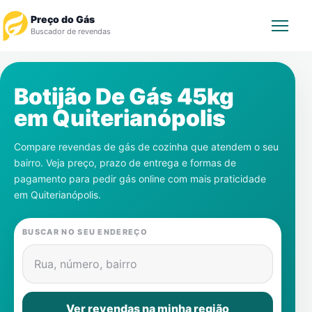
Preço do Gás
Buscador de revendas
Rastrear Pedido
Botijão De Gás 45kg
em
Quiterianópolis
Revendedor
Compare revendas de gás de cozinha que atendem o seu
Notícias
bairro. Veja preço, prazo de entrega e formas de
pagamento para pedir gás online com mais praticidade
Cadastre-se
em
Quiterianópolis
.
Gás
BUSCAR NO SEU ENDEREÇO
Contatos
Rua, número, bairro
Ver revendas na minha região