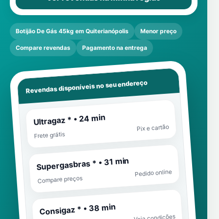
Botijão De Gás 45kg em Quiterianópolis
Menor preço
Compare revendas
Pagamento na entrega
Revendas disponíveis no seu endereço
Ultragaz * • 24 min
Pix e cartão
Frete grátis
Supergasbras * • 31 min
Pedido online
Compare preços
Consigaz * • 38 min
Veja condições