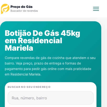
Preço do Gás
Buscador de revendas
Rastrear Pedido
Botijão De Gás 45kg
em
Residencial
Revendedor
Mariela
Notícias
Compare revendas de gás de cozinha que atendem o seu
bairro. Veja preço, prazo de entrega e formas de
Cadastre-se
pagamento para pedir gás online com mais praticidade
em
Residencial Mariela
.
Gás
BUSCAR NO SEU ENDEREÇO
Contatos
Rua, número, bairro