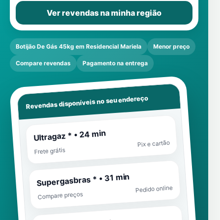
Ver revendas na minha região
Botijão De Gás 45kg em Residencial Mariela
Menor preço
Compare revendas
Pagamento na entrega
Revendas disponíveis no seu endereço
Ultragaz * • 24 min
Pix e cartão
Frete grátis
Supergasbras * • 31 min
Pedido online
Compare preços