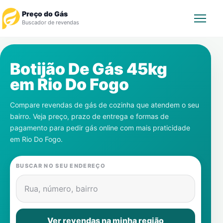
Preço do Gás
Buscador de revendas
Rastrear Pedido
Botijão De Gás 45kg
em
Rio Do Fogo
Revendedor
Compare revendas de gás de cozinha que atendem o seu
Notícias
bairro. Veja preço, prazo de entrega e formas de
pagamento para pedir gás online com mais praticidade
Cadastre-se
em
Rio Do Fogo
.
Gás
BUSCAR NO SEU ENDEREÇO
Contatos
Rua, número, bairro
Ver revendas na minha região