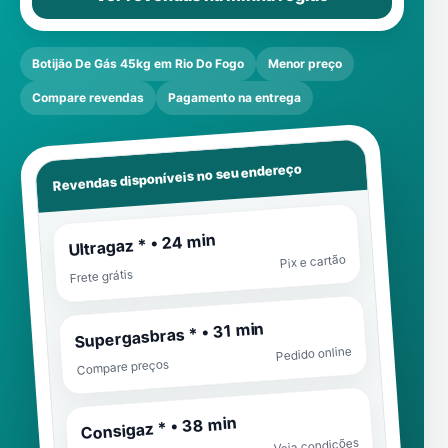
Botijão De Gás 45kg em Rio Do Fogo
Menor preço
Compare revendas
Pagamento na entrega
Revendas disponíveis no seu endereço
Ultragaz * • 24 min
Pix e cartão
Frete grátis
Supergasbras * • 31 min
Pedido online
Compare preços
Consigaz * • 38 min
Veja condições