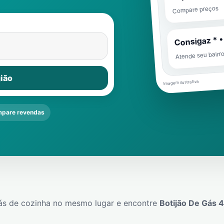
Compare preços
Consigaz * •
Atende seu bairr
ião
Imagem ilustrativa
pare revendas
ás de cozinha no mesmo lugar e encontre
Botijão De Gás 