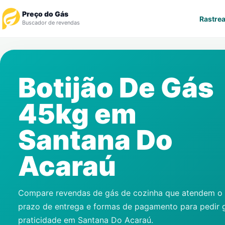
Preço do Gás
Rastrea
Buscador de revendas
Rastrear Pedido
Botijão De Gás
Revendedor
45kg em
Notícias
Santana Do
Cadastre-se
Acaraú
Gás
Contatos
Compare revendas de gás de cozinha que atendem o s
prazo de entrega e formas de pagamento para pedir 
praticidade em
Santana Do Acaraú
.