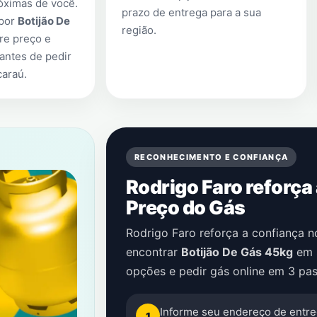
óximas de você.
prazo de entrega para a sua
 por
Botijão De
região.
re preço e
antes de pedir
caraú
.
RECONHECIMENTO E CONFIANÇA
Rodrigo Faro reforça
Preço do Gás
Rodrigo Faro reforça a confiança 
encontrar
Botijão De Gás 45kg
em
opções e pedir gás online em 3 pas
Informe seu endereço de entre
1