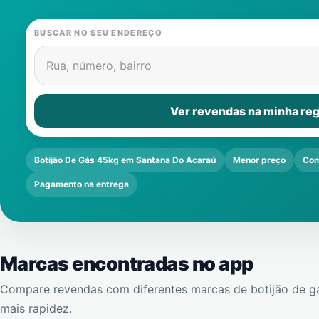
BUSCAR NO SEU ENDEREÇO
Rua, número, bairro
Ver revendas na minha reg
Botijão De Gás 45kg em Santana Do Acaraú
Menor preço
Com
Pagamento na entrega
Marcas encontradas no app
Compare revendas com diferentes marcas de botijão de g
mais rapidez.