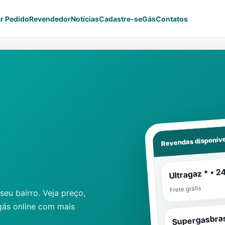
r Pedido
Revendedor
Notícias
Cadastre-se
Gás
Contatos
Revendas disponíve
Ultragaz * • 2
Frete grátis
eu bairro. Veja preço,
gás online com mais
Supergasbras