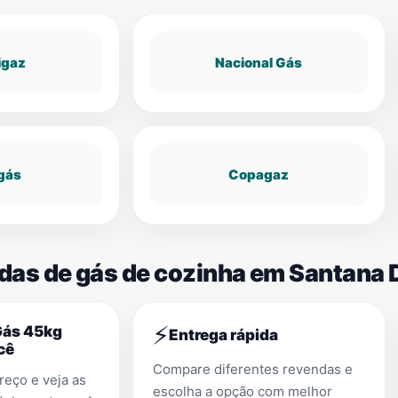
igaz
Nacional Gás
gás
Copagaz
ndas de gás de cozinha em Santana
⚡
Gás 45kg
Entrega rápida
cê
Compare diferentes revendas e
eço e veja as
escolha a opção com melhor