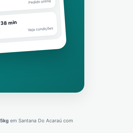
Pedido online
 38 min
Veja condições
o
45kg
em
Santana Do Acaraú
com