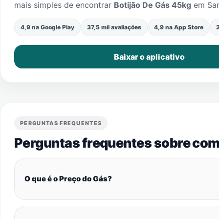
mais simples de encontrar
Botijão De Gás 45kg
em
Sa
4,9 na Google Play
37,5 mil avaliações
4,9 na App Store
2
Baixar o aplicativo
PERGUNTAS FREQUENTES
Perguntas frequentes sobre com
O que é o Preço do Gás?