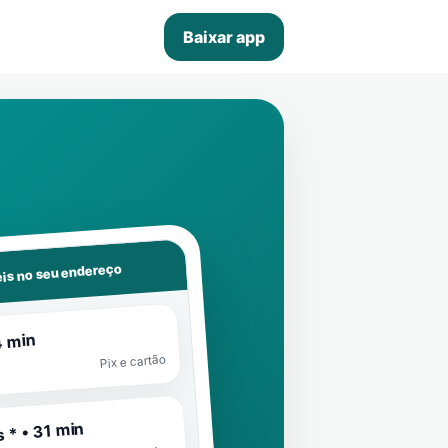
Baixar app
is no seu endereço
4 min
Pix e cartão
 * • 31 min