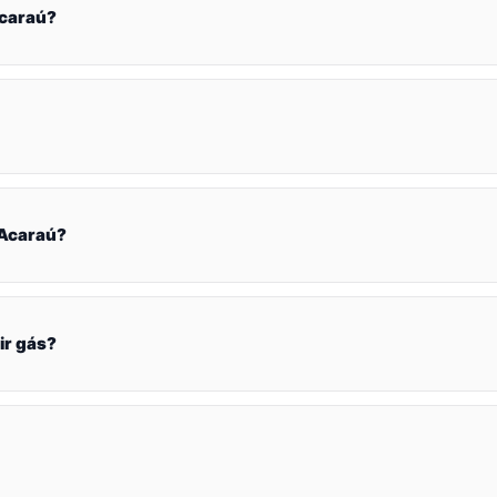
Acaraú?
 Acaraú?
ir gás?