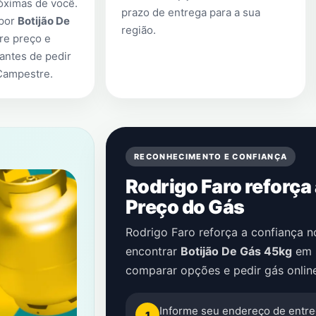
óximas de você.
prazo de entrega para a sua
 por
Botijão De
região.
re preço e
antes de pedir
Campestre
.
RECONHECIMENTO E CONFIANÇA
Rodrigo Faro reforça
Preço do Gás
Rodrigo Faro reforça a confiança 
encontrar
Botijão De Gás 45kg
em
comparar opções e pedir gás onlin
Informe seu endereço de entre
1