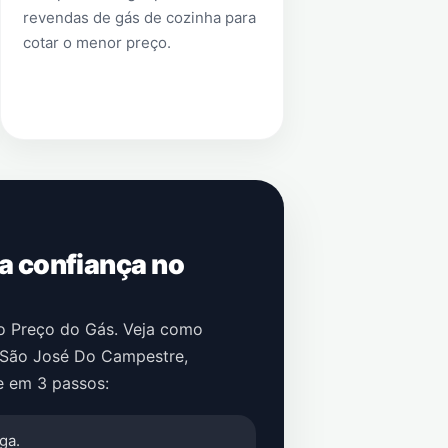
revendas de gás de cozinha para
cotar o menor preço.
 a confiança no
no Preço do Gás. Veja como
São José Do Campestre
,
e em 3 passos:
ga.