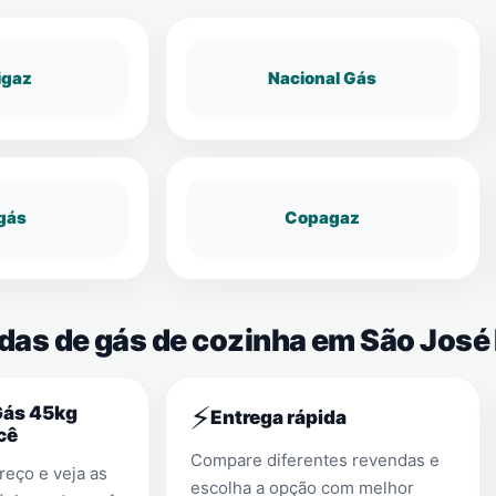
igaz
Nacional Gás
gás
Copagaz
ndas de gás de cozinha em São Jos
⚡
Gás 45kg
Entrega rápida
cê
Compare diferentes revendas e
eço e veja as
escolha a opção com melhor