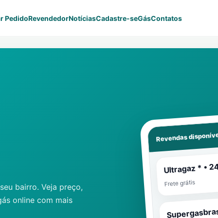
r Pedido
Revendedor
Notícias
Cadastre-se
Gás
Contatos
Revendas disponíve
Ultragaz * • 2
Frete grátis
eu bairro. Veja preço,
gás online com mais
Supergasbras