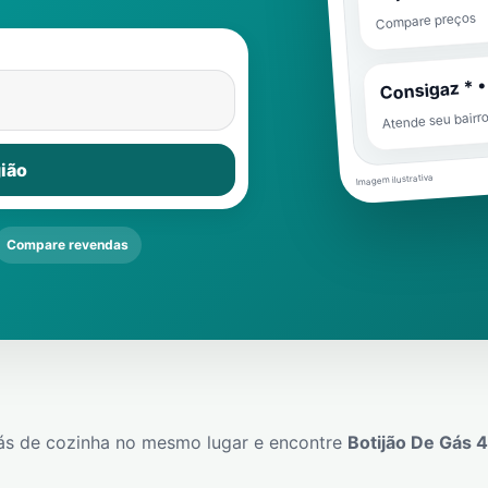
Compare preços
Consigaz * •
Atende seu bairr
ião
Imagem ilustrativa
Compare revendas
ás de cozinha no mesmo lugar e encontre
Botijão De Gás 