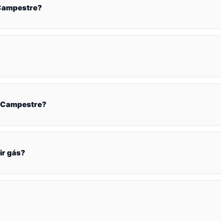
 Campestre?
o Campestre?
ir gás?