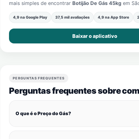
mais simples de encontrar
Botijão De Gás 45kg
em
Sã
4,9 na Google Play
37,5 mil avaliações
4,9 na App Store
2
Baixar o aplicativo
PERGUNTAS FREQUENTES
Perguntas frequentes sobre com
O que é o Preço do Gás?