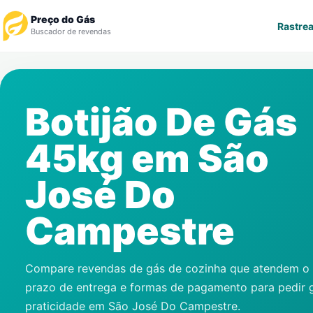
Preço do Gás
Rastrea
Buscador de revendas
Rastrear Pedido
Botijão De Gás
Revendedor
45kg em
São
Notícias
José Do
Cadastre-se
Campestre
Gás
Contatos
Compare revendas de gás de cozinha que atendem o s
prazo de entrega e formas de pagamento para pedir 
praticidade em
São José Do Campestre
.