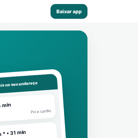
Baixar app
is no seu endereço
4 min
Pix e cartão
 * • 31 min