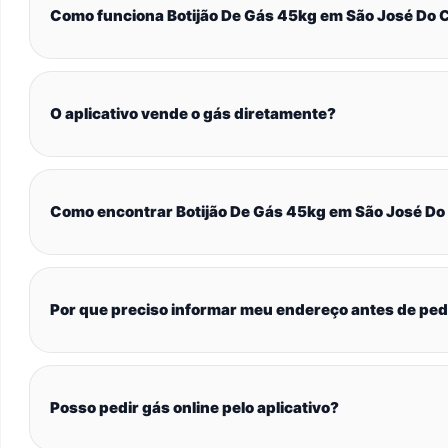
Como funciona Botijão De Gás 45kg em São José Do
O aplicativo vende o gás diretamente?
Como encontrar Botijão De Gás 45kg em São José D
Por que preciso informar meu endereço antes de ped
Posso pedir gás online pelo aplicativo?