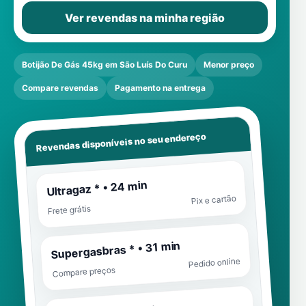
Ver revendas na minha região
Botijão De Gás 45kg em São Luís Do Curu
Menor preço
Compare revendas
Pagamento na entrega
Revendas disponíveis no seu endereço
Ultragaz * • 24 min
Pix e cartão
Frete grátis
Supergasbras * • 31 min
Pedido online
Compare preços