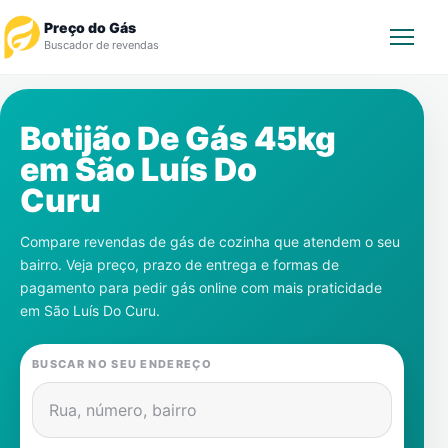
Preço do Gás
Buscador de revendas
Rastrear Pedido
Botijão De Gás 45kg
em
São Luís Do
Revendedor
Curu
Notícias
Compare revendas de gás de cozinha que atendem o seu
bairro. Veja preço, prazo de entrega e formas de
Cadastre-se
pagamento para pedir gás online com mais praticidade
em
São Luís Do Curu
.
Gás
BUSCAR NO SEU ENDEREÇO
Contatos
Rua, número, bairro