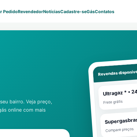
r Pedido
Revendedor
Notícias
Cadastre-se
Gás
Contatos
Revendas disponíve
Ultragaz * • 2
eu bairro. Veja preço,
Frete grátis
gás online com mais
Supergasbras
Compare preços