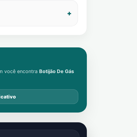
im você encontra
Botijão De Gás
icativo