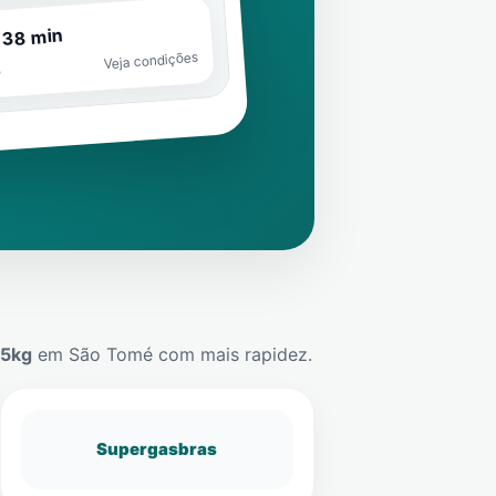
 38 min
Veja condições
o
45kg
em
São Tomé
com mais rapidez.
Supergasbras