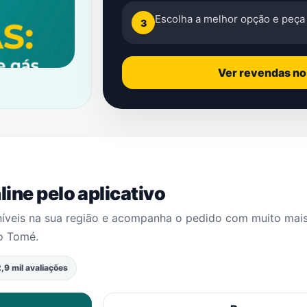
Escolha a melhor opção e peça 
3
Ver revendas n
ine pelo aplicativo
níveis na sua região e acompanha o pedido com muito mai
o Tomé
.
,9 mil avaliações