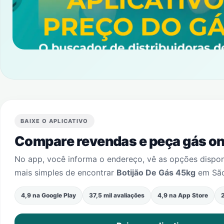
BAIXE O APLICATIVO
Compare revendas e peça gás onl
No app, você informa o endereço, vê as opções dispo
mais simples de encontrar
Botijão De Gás 45kg
em
Sã
4,9 na Google Play
37,5 mil avaliações
4,9 na App Store
2