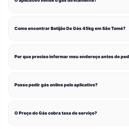
O aplicativo vende o gás diretamente?
Como encontrar Botijão De Gás 45kg em São Tomé?
Por que preciso informar meu endereço antes de ped
Posso pedir gás online pelo aplicativo?
O Preço do Gás cobra taxa de serviço?