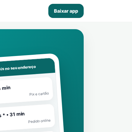
Baixar app
is no seu endereço
4 min
Pix e cartão
 * • 31 min
Pedido online