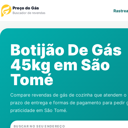
Preço do Gás
Rastrea
Buscador de revendas
Rastrear Pedido
Botijão De Gás
Revendedor
45kg em
São
Notícias
Tomé
Cadastre-se
Gás
Compare revendas de gás de cozinha que atendem o s
prazo de entrega e formas de pagamento para pedir 
Contatos
praticidade em
São Tomé
.
BUSCAR NO SEU ENDEREÇO