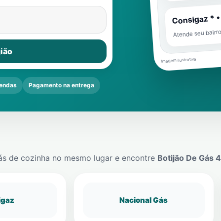
Consigaz * •
Atende seu bairr
ião
Imagem ilustrativa
endas
Pagamento na entrega
ás de cozinha no mesmo lugar e encontre
Botijão De Gás 
igaz
Nacional Gás