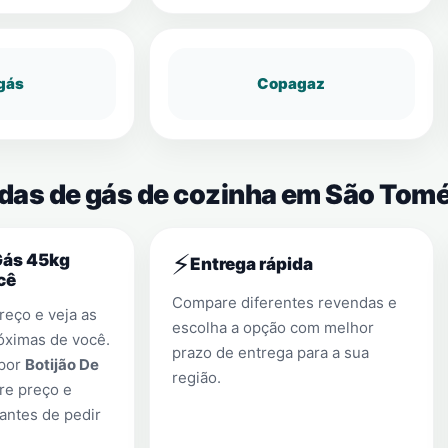
gás
Copagaz
ndas de gás de cozinha em São Tom
⚡
Gás 45kg
Entrega rápida
cê
Compare diferentes revendas e
eço e veja as
escolha a opção com melhor
óximas de você.
prazo de entrega para a sua
 por
Botijão De
região.
re preço e
antes de pedir