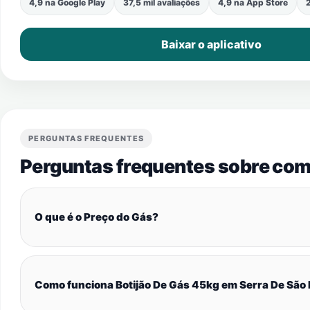
4,9 na Google Play
37,5 mil avaliações
4,9 na App Store
2
Baixar o aplicativo
PERGUNTAS FREQUENTES
Perguntas frequentes sobre com
O que é o Preço do Gás?
Como funciona Botijão De Gás 45kg em Serra De São