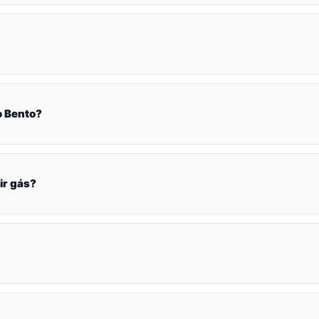
o Bento?
ir gás?