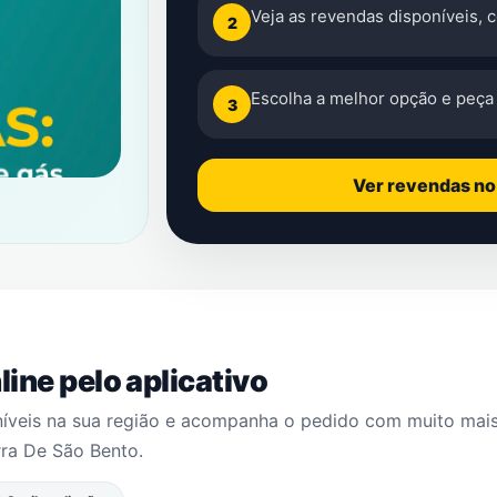
Veja as revendas disponíveis, 
2
Escolha a melhor opção e peça 
3
Ver revendas n
ine pelo aplicativo
níveis na sua região e acompanha o pedido com muito mai
rra De São Bento
.