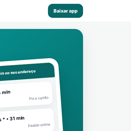
Baixar app
is no seu endereço
4 min
Pix e cartão
 * • 31 min
Pedido online