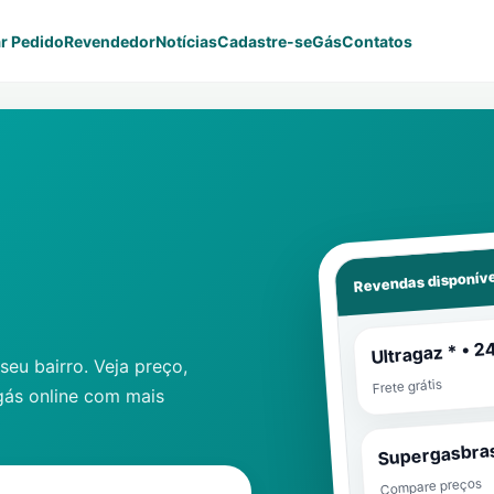
r Pedido
Revendedor
Notícias
Cadastre-se
Gás
Contatos
Revendas disponíve
Ultragaz * • 2
eu bairro. Veja preço,
Frete grátis
gás online com mais
Supergasbras
Compare preços