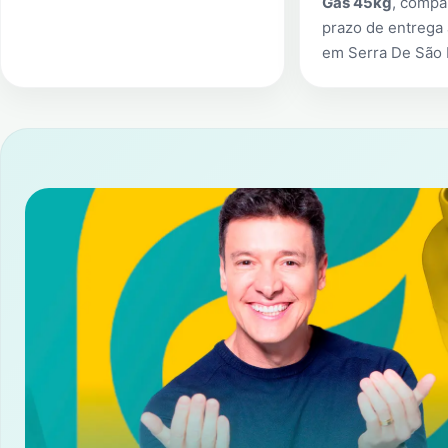
Gás 45kg
, compa
prazo de entrega 
em
Serra De São