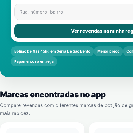
Rua, número, bairro
Ver revendas na minha reg
Botijão De Gás 45kg em Serra De São Bento
Menor preço
Com
Pagamento na entrega
Marcas encontradas no app
Compare revendas com diferentes marcas de botijão de g
mais rapidez.