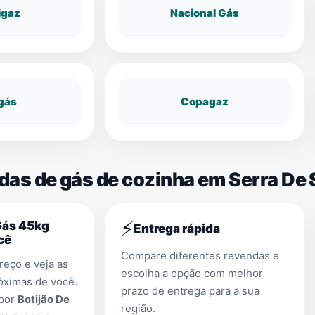
igaz
Nacional Gás
gás
Copagaz
ndas de gás de cozinha em Serra De
⚡
Gás 45kg
Entrega rápida
cê
Compare diferentes revendas e
eço e veja as
escolha a opção com melhor
óximas de você.
prazo de entrega para a sua
 por
Botijão De
região.