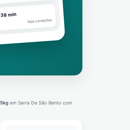
 38 min
Veja condições
o
45kg
em
Serra De São Bento
com