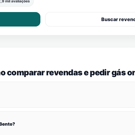
,9 mil avaliações
Buscar reven
o comparar revendas e pedir gás on
 Bento?