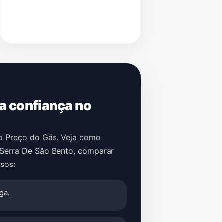
 a confiança no
no Preço do Gás. Veja como
Serra De São Bento
, comparar
sos:
ga.