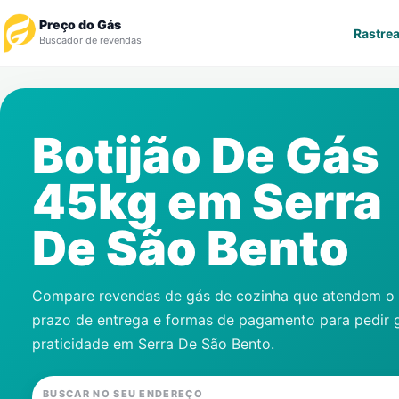
Preço do Gás
Rastrea
Buscador de revendas
Rastrear Pedido
Botijão De Gás
Revendedor
45kg em
Serra
Notícias
De São Bento
Cadastre-se
Gás
Compare revendas de gás de cozinha que atendem o s
prazo de entrega e formas de pagamento para pedir 
Contatos
praticidade em
Serra De São Bento
.
BUSCAR NO SEU ENDEREÇO