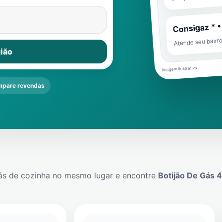
Consigaz * •
Atende seu bairr
ião
Imagem ilustrativa
pare revendas
ás de cozinha no mesmo lugar e encontre
Botijão De Gás 