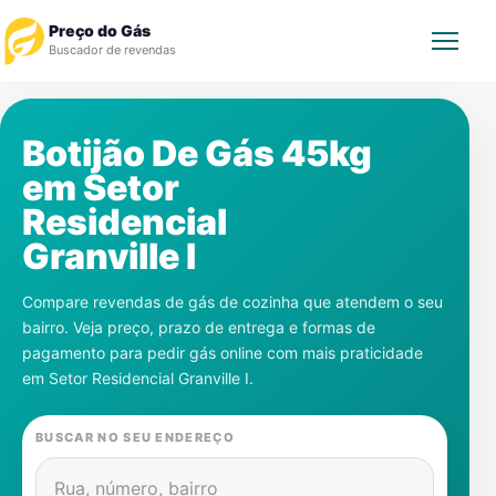
Preço do Gás
Buscador de revendas
Rastrear Pedido
Botijão De Gás 45kg
em
Setor
Revendedor
Residencial
Notícias
Granville I
Cadastre-se
Compare revendas de gás de cozinha que atendem o seu
bairro. Veja preço, prazo de entrega e formas de
Gás
pagamento para pedir gás online com mais praticidade
em
Setor Residencial Granville I
.
Contatos
BUSCAR NO SEU ENDEREÇO
Rua, número, bairro