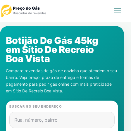
Preço do Gás
Buscador de revendas
Rastrear Pedido
Botijão De Gás 45kg
em
Sítio De Recreio
Revendedor
Boa Vista
Notícias
Compare revendas de gás de cozinha que atendem o seu
bairro. Veja preço, prazo de entrega e formas de
Cadastre-se
pagamento para pedir gás online com mais praticidade
em
Sítio De Recreio Boa Vista
.
Gás
BUSCAR NO SEU ENDEREÇO
Contatos
Rua, número, bairro