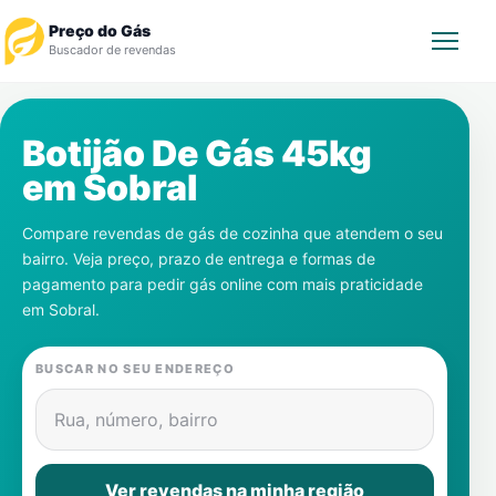
Preço do Gás
Buscador de revendas
Rastrear Pedido
Botijão De Gás 45kg
em
Sobral
Revendedor
Compare revendas de gás de cozinha que atendem o seu
Notícias
bairro. Veja preço, prazo de entrega e formas de
pagamento para pedir gás online com mais praticidade
Cadastre-se
em
Sobral
.
Gás
BUSCAR NO SEU ENDEREÇO
Contatos
Rua, número, bairro
Ver revendas na minha região