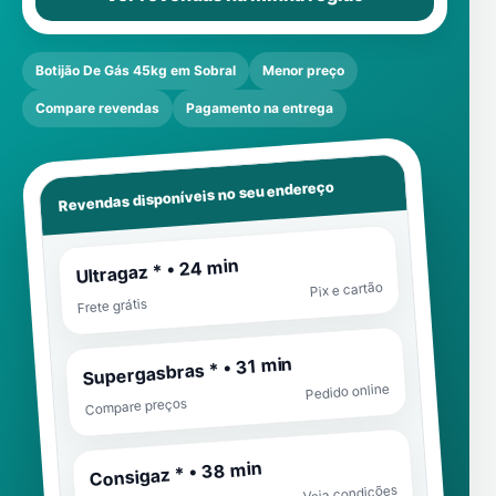
Botijão De Gás 45kg em Sobral
Menor preço
Compare revendas
Pagamento na entrega
Revendas disponíveis no seu endereço
Ultragaz * • 24 min
Pix e cartão
Frete grátis
Supergasbras * • 31 min
Pedido online
Compare preços
Consigaz * • 38 min
Veja condições