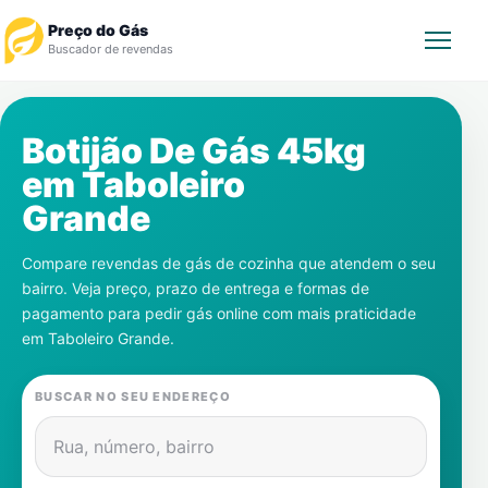
Preço do Gás
Buscador de revendas
Rastrear Pedido
Botijão De Gás 45kg
em
Taboleiro
Revendedor
Grande
Notícias
Compare revendas de gás de cozinha que atendem o seu
bairro. Veja preço, prazo de entrega e formas de
Cadastre-se
pagamento para pedir gás online com mais praticidade
em
Taboleiro Grande
.
Gás
BUSCAR NO SEU ENDEREÇO
Contatos
Rua, número, bairro