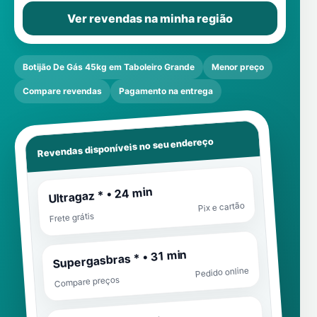
Ver revendas na minha região
Botijão De Gás 45kg em Taboleiro Grande
Menor preço
Compare revendas
Pagamento na entrega
Revendas disponíveis no seu endereço
Ultragaz * • 24 min
Pix e cartão
Frete grátis
Supergasbras * • 31 min
Pedido online
Compare preços