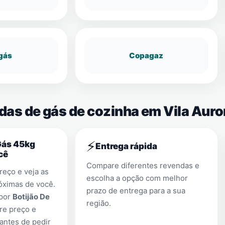
gás
Copagaz
das de gás de cozinha em Vila Auro
⚡
Gás 45kg
Entrega rápida
cê
Compare diferentes revendas e
eço e veja as
escolha a opção com melhor
óximas de você.
prazo de entrega para a sua
 por
Botijão De
região.
re preço e
antes de pedir