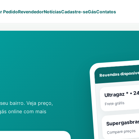
r Pedido
Revendedor
Notícias
Cadastre-se
Gás
Contatos
Revendas disponíve
Ultragaz * • 2
eu bairro. Veja preço,
Frete grátis
gás online com mais
Supergasbras
Compare preços