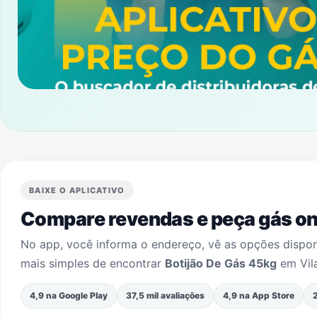
BAIXE O APLICATIVO
Compare revendas e peça gás onl
No app, você informa o endereço, vê as opções dispo
mais simples de encontrar
Botijão De Gás 45kg
em
Vil
4,9 na Google Play
37,5 mil avaliações
4,9 na App Store
2