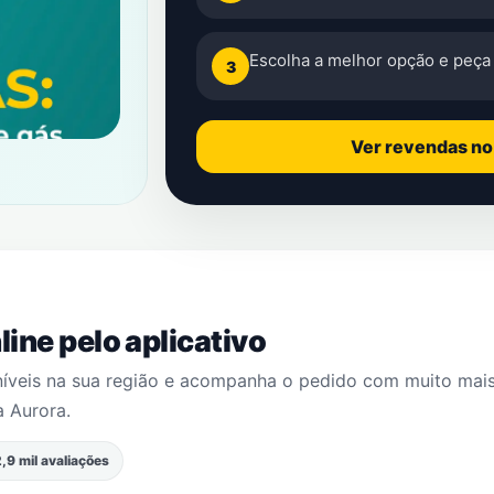
Escolha a melhor opção e peça 
3
Ver revendas n
ine pelo aplicativo
níveis na sua região e acompanha o pedido com muito mai
a Aurora
.
,9 mil avaliações