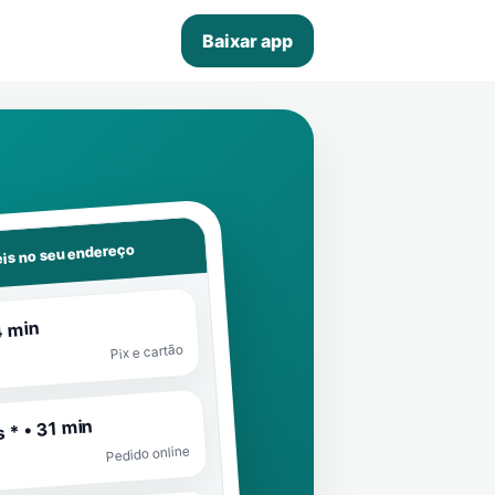
Baixar app
is no seu endereço
4 min
Pix e cartão
 * • 31 min
Pedido online