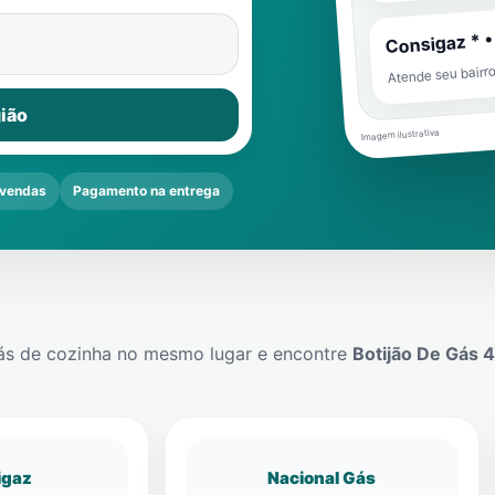
Consigaz * •
Atende seu bairr
ião
Imagem ilustrativa
vendas
Pagamento na entrega
ás de cozinha no mesmo lugar e encontre
Botijão De Gás 
igaz
Nacional Gás