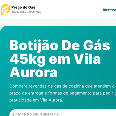
Preço do Gás
Rastrea
Buscador de revendas
Rastrear Pedido
Botijão De Gás
Revendedor
45kg em
Vila
Notícias
Aurora
Cadastre-se
Gás
Compare revendas de gás de cozinha que atendem o s
prazo de entrega e formas de pagamento para pedir 
Contatos
praticidade em
Vila Aurora
.
BUSCAR NO SEU ENDEREÇO