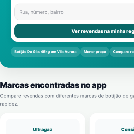
Rua, número, bairro
Ver revendas na minha reg
Botijão De Gás 45kg em Vila Aurora
Menor preço
Compare re
Marcas encontradas no app
Compare revendas com diferentes marcas de botijão de g
rapidez.
Ultragaz
Cons