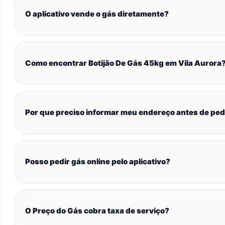
O aplicativo vende o gás diretamente?
Como encontrar Botijão De Gás 45kg em Vila Aurora
Por que preciso informar meu endereço antes de ped
Posso pedir gás online pelo aplicativo?
O Preço do Gás cobra taxa de serviço?