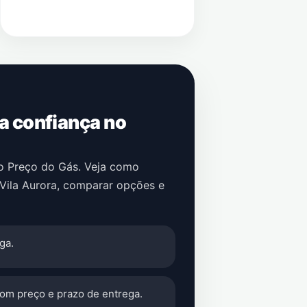
 a confiança no
no Preço do Gás. Veja como
Vila Aurora
, comparar opções e
ga.
com preço e prazo de entrega.