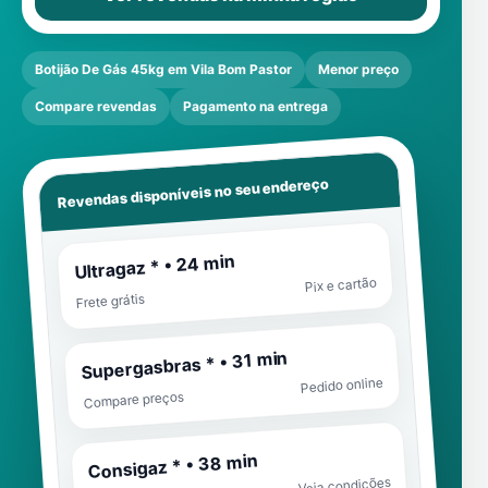
Botijão De Gás 45kg em Vila Bom Pastor
Menor preço
Compare revendas
Pagamento na entrega
Revendas disponíveis no seu endereço
Ultragaz * • 24 min
Pix e cartão
Frete grátis
Supergasbras * • 31 min
Pedido online
Compare preços
Consigaz * • 38 min
Veja condições