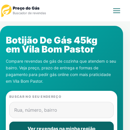
Preço do Gás
Buscador de revendas
Rastrear Pedido
Botijão De Gás 45kg
em
Vila Bom Pastor
Revendedor
Compare revendas de gás de cozinha que atendem o seu
Notícias
bairro. Veja preço, prazo de entrega e formas de
pagamento para pedir gás online com mais praticidade
Cadastre-se
em
Vila Bom Pastor
.
Gás
BUSCAR NO SEU ENDEREÇO
Contatos
Rua, número, bairro
Ver revendas na minha região