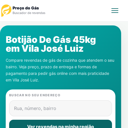
Preço do Gás
Buscador de revendas
Rastrear Pedido
Botijão De Gás 45kg
em
Vila José Luiz
Revendedor
Compare revendas de gás de cozinha que atendem o seu
Notícias
bairro. Veja preço, prazo de entrega e formas de
pagamento para pedir gás online com mais praticidade
Cadastre-se
em
Vila José Luiz
.
Gás
BUSCAR NO SEU ENDEREÇO
Contatos
Rua, número, bairro
Ver revendas na minha região