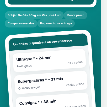
Botijão De Gás 45kg em Vila José Luiz
Menor preço
Compare revendas
Pagamento na entrega
Revendas disponíveis no seu endereço
Ultragaz * • 24 min
Pix e cartão
Frete grátis
Supergasbras * • 31 min
Pedido online
Compare preços
Consigaz * • 38 min
Veja condições