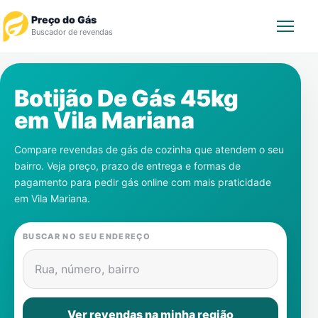
Preço do Gás
Buscador de revendas
Rastrear Pedido
Botijão De Gás 45kg
em
Vila Mariana
Revendedor
Compare revendas de gás de cozinha que atendem o seu
Notícias
bairro. Veja preço, prazo de entrega e formas de
pagamento para pedir gás online com mais praticidade
Cadastre-se
em
Vila Mariana
.
Gás
BUSCAR NO SEU ENDEREÇO
Contatos
Rua, número, bairro
Ver revendas na minha região