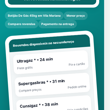
Botijão De Gás 45kg em Vila Mariana
Menor preço
Compare revendas
Pagamento na entrega
Revendas disponíveis no seu endereço
Ultragaz * • 24 min
Pix e cartão
Frete grátis
Supergasbras * • 31 min
Pedido online
Compare preços
Consigaz * • 38 min
Veja condições