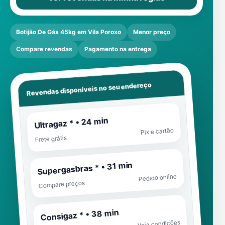
Botijão De Gás 45kg em Vila Poroxo
Menor preço
Compare revendas
Pagamento na entrega
Revendas disponíveis no seu endereço
Ultragaz * • 24 min
Pix e cartão
Frete grátis
Supergasbras * • 31 min
Pedido online
Compare preços
Consigaz * • 38 min
Veja condições