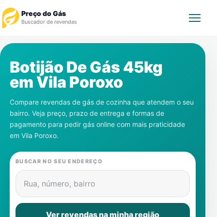
Preço do Gás
Buscador de revendas
Rastrear Pedido
Botijão De Gás 45kg
em
Vila Poroxo
Revendedor
Compare revendas de gás de cozinha que atendem o seu
Notícias
bairro. Veja preço, prazo de entrega e formas de
pagamento para pedir gás online com mais praticidade
Cadastre-se
em
Vila Poroxo
.
Gás
BUSCAR NO SEU ENDEREÇO
Contatos
Rua, número, bairro
Ver revendas na minha região