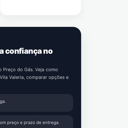
 a confiança no
no Preço do Gás. Veja como
Vila Valeria
, comparar opções e
ga.
com preço e prazo de entrega.