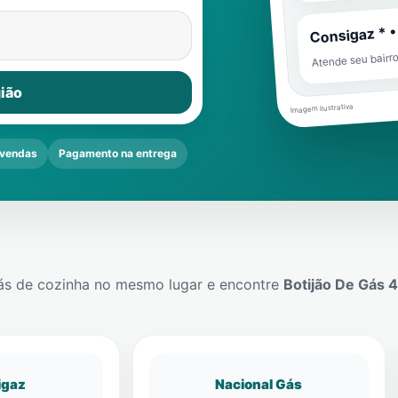
Consigaz * •
Atende seu bairr
ião
Imagem ilustrativa
vendas
Pagamento na entrega
ás de cozinha no mesmo lugar e encontre
Botijão De Gás 
igaz
Nacional Gás