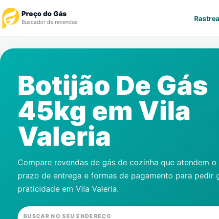
Preço do Gás
Rastrea
Buscador de revendas
Rastrear Pedido
Botijão De Gás
Revendedor
45kg em
Vila
Notícias
Valeria
Cadastre-se
Gás
Compare revendas de gás de cozinha que atendem o s
prazo de entrega e formas de pagamento para pedir 
Contatos
praticidade em
Vila Valeria
.
BUSCAR NO SEU ENDEREÇO