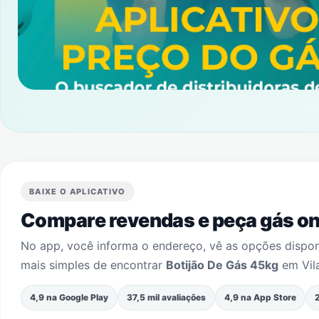
BAIXE O APLICATIVO
Compare revendas e peça gás onl
No app, você informa o endereço, vê as opções dispo
mais simples de encontrar
Botijão De Gás 45kg
em
Vil
4,9 na Google Play
37,5 mil avaliações
4,9 na App Store
2