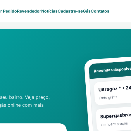
r Pedido
Revendedor
Notícias
Cadastre-se
Gás
Contatos
Revendas disponíve
Ultragaz * • 2
eu bairro. Veja preço,
Frete grátis
gás online com mais
Supergasbras
Compare preços