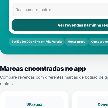
Rua, número, bairro
Ver revendas na minha reg
Botijão De Gás 45kg em Vila Valeria
Menor preço
Compare re
Marcas encontradas no app
Compare revendas com diferentes marcas de botijão de g
rapidez.
Ultragaz
Cons