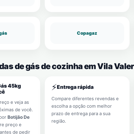
gás
Copagaz
das de gás de cozinha em Vila Valer
⚡
Gás 45kg
Entrega rápida
cê
Compare diferentes revendas e
eço e veja as
escolha a opção com melhor
óximas de você.
prazo de entrega para a sua
 por
Botijão De
região.
re preço e
antes de pedir