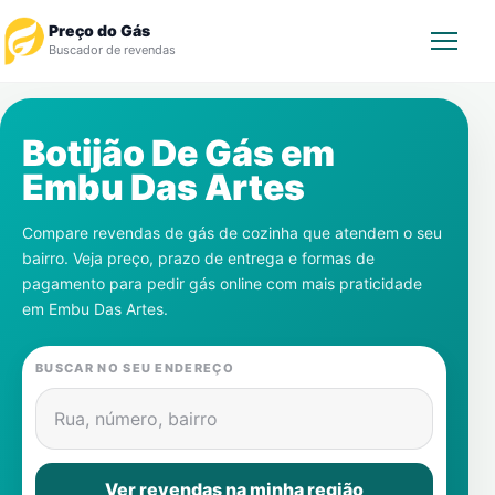
Preço do Gás
Buscador de revendas
Rastrear Pedido
Botijão De Gás em
Embu Das Artes
Revendedor
Compare revendas de gás de cozinha que atendem o seu
Notícias
bairro. Veja preço, prazo de entrega e formas de
pagamento para pedir gás online com mais praticidade
Cadastre-se
em
Embu Das Artes
.
Gás
BUSCAR NO SEU ENDEREÇO
Contatos
Rua, número, bairro
Ver revendas na minha região