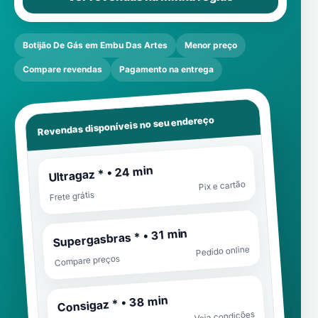
Botijão De Gás em Embu Das Artes
Menor preço
Compare revendas
Pagamento na entrega
Revendas disponíveis no seu endereço
Ultragaz * • 24 min
Pix e cartão
Frete grátis
Supergasbras * • 31 min
Pedido online
Compare preços
Consigaz * • 38 min
Veja condições