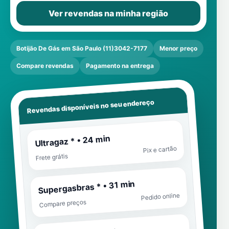
Ver revendas na minha região
Botijão De Gás em São Paulo (11)3042-7177
Menor preço
Compare revendas
Pagamento na entrega
Revendas disponíveis no seu endereço
Ultragaz * • 24 min
Pix e cartão
Frete grátis
Supergasbras * • 31 min
Pedido online
Compare preços