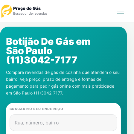
Preço do Gás
Buscador de revendas
Rastrear Pedido
Botijão De Gás em
São Paulo
Revendedor
(11)3042-7177
Notícias
Compare revendas de gás de cozinha que atendem o seu
bairro. Veja preço, prazo de entrega e formas de
Cadastre-se
pagamento para pedir gás online com mais praticidade
em
São Paulo (11)3042-7177
.
Gás
BUSCAR NO SEU ENDEREÇO
Contatos
Rua, número, bairro