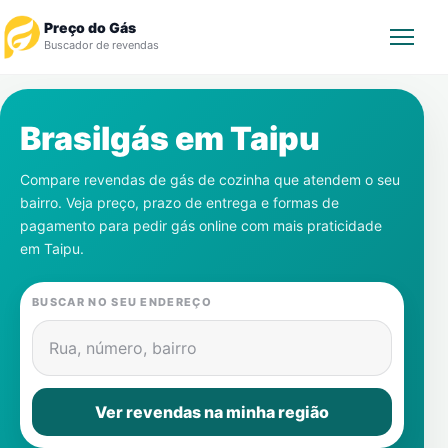
Preço do Gás
Buscador de revendas
Rastrear Pedido
Brasilgás em
Taipu
Revendedor
Compare revendas de gás de cozinha que atendem o seu
bairro. Veja preço, prazo de entrega e formas de
Notícias
pagamento para pedir gás online com mais praticidade
em
Taipu
.
Cadastre-se
BUSCAR NO SEU ENDEREÇO
Gás
Rua, número, bairro
Contatos
Ver revendas na minha região