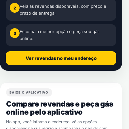
Veja as revendas disponíveis, com preço e
2
prazo de entrega.
Escolha a melhor opção e peça seu gás
3
online.
Ver revendas no meu endereço
BAIXE O APLICATIVO
Compare revendas e peça gás
online pelo aplicativo
No app, você informa o endereço, vê as opções
disponíveis na sua região e acompanha o pedido com