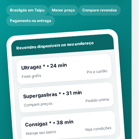
Brasilgás em Taipu
Menor preço
Compare revendas
Pagamento na entrega
Revendas disponíveis no seu endereço
Ultragaz * • 24 min
Pix e cartão
Frete grátis
Supergasbras * • 31 min
Pedido online
Compare preços
Consigaz * • 38 min
Veja condições
Atende seu bairro