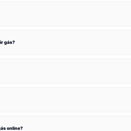
ir gás?
ás online?