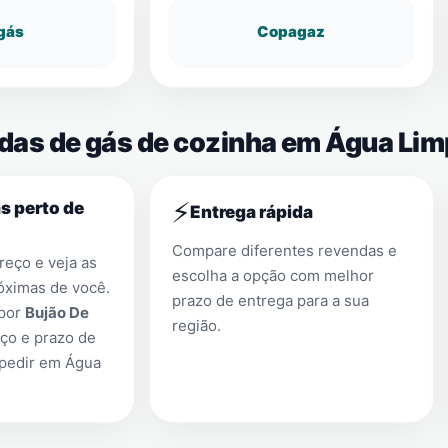
gás
Copagaz
ndas de gás de cozinha em Água Lim
⚡
s perto de
Entrega rápida
Compare diferentes revendas e
eço e veja as
escolha a opção com melhor
óximas de você.
prazo de entrega para a sua
 por
Bujão De
região.
ço e prazo de
 pedir em
Água