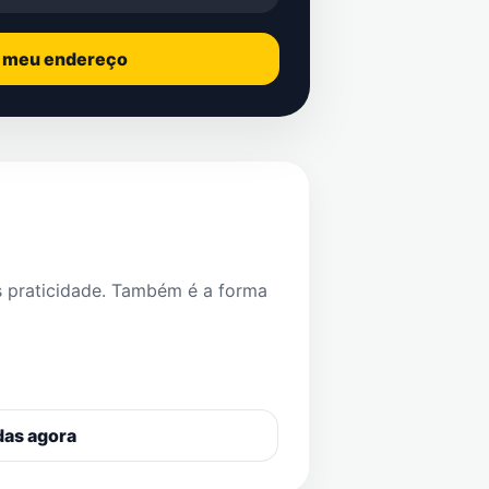
o meu endereço
s praticidade. Também é a forma
das agora