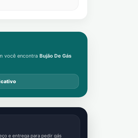
im você encontra
Bujão De Gás
icativo
ço e entrega para pedir gás