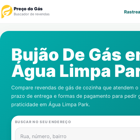
Preço do Gás
Rastrea
Buscador de revendas
Rastrear Pedido
Bujão De Gás 
Revendedor
Água Limpa Pa
Notícias
Cadastre-se
Compare revendas de gás de cozinha que atendem o s
prazo de entrega e formas de pagamento para pedir 
Gás
praticidade em
Água Limpa Park
.
Contatos
BUSCAR NO SEU ENDEREÇO
Rua, número, bairro