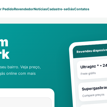
r Pedido
Revendedor
Notícias
Cadastre-se
Gás
Contatos
em
Revendas disponíve
rk
Ultragaz * • 2
eu bairro. Veja preço,
gás online com mais
Frete grátis
Supergasbras
Compare preços