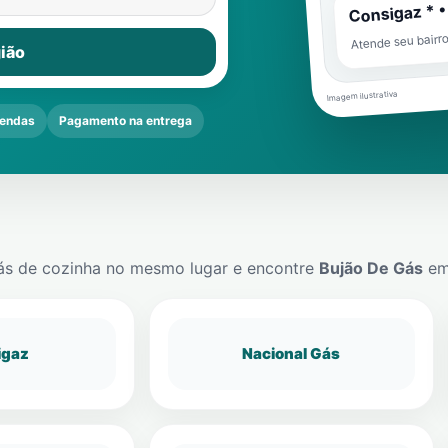
Consigaz * •
Atende seu bairr
ião
Imagem ilustrativa
endas
Pagamento na entrega
ás de cozinha no mesmo lugar e encontre
Bujão De Gás
e
igaz
Nacional Gás