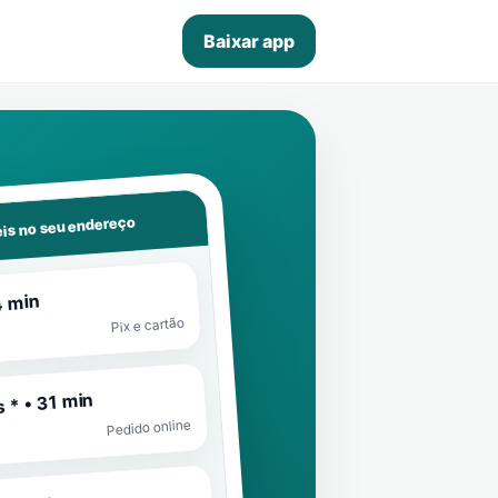
Baixar app
is no seu endereço
4 min
Pix e cartão
 * • 31 min
Pedido online