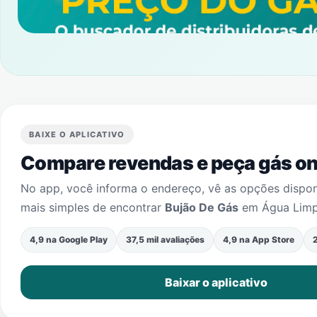
BAIXE O APLICATIVO
Compare revendas e peça gás onl
No app, você informa o endereço, vê as opções dispo
mais simples de encontrar
Bujão De Gás
em
Água Limp
4,9 na Google Play
37,5 mil avaliações
4,9 na App Store
2
Baixar o aplicativo