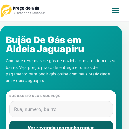
Preço do Gás
Buscador de revendas
Rastrear Pedido
Bujão De Gás em
Aldeia Jaguapiru
Revendedor
Compare revendas de gás de cozinha que atendem o seu
Notícias
bairro. Veja preço, prazo de entrega e formas de
pagamento para pedir gás online com mais praticidade
Cadastre-se
em
Aldeia Jaguapiru
.
Gás
BUSCAR NO SEU ENDEREÇO
Contatos
Rua, número, bairro
Ver revendas na minha região