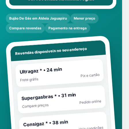
Bujão De Gás em Aldeia Jaguapiru
Menor preço
Compare revendas
Pagamento na entrega
Revendas disponíveis no seu endereço
Ultragaz * • 24 min
Pix e cartão
Frete grátis
Supergasbras * • 31 min
Pedido online
Compare preços
Consigaz * • 38 min
Veja condições